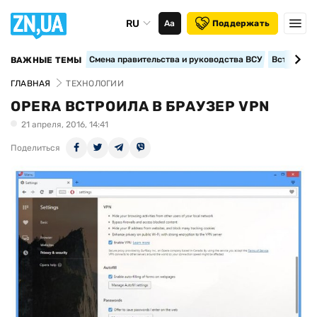
RU
Аа
Поддержать
Смена правительства и руководства ВСУ
Вступление
ВАЖНЫЕ ТЕМЫ
ГЛАВНАЯ
ТЕХНОЛОГИИ
OPERA ВСТРОИЛА В БРАУЗЕР VPN
21 апреля, 2016, 14:41
Поделиться