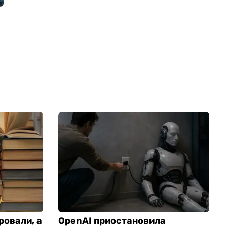
ровали, а
OpenAI приостановила