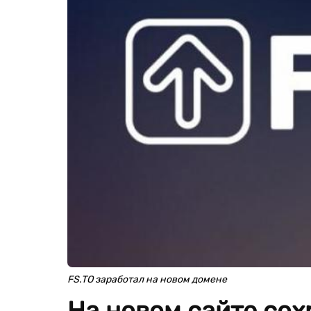
FS.TO заработал на новом домене
На новом сайте сох