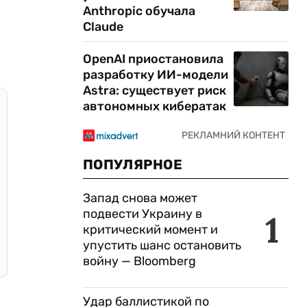
Anthropic обучала
Claude
OpenAI приостановила
разработку ИИ-модели
Astra: существует риск
автономных кибератак
ПОПУЛЯРНОЕ
Запад снова может
подвести Украину в
1
критический момент и
упустить шанс остановить
войну — Bloomberg
Удар баллистикой по