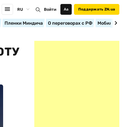
RU
Войти
Аа
Поддержать ZN.ua
Пленки Миндича
О переговорах с РФ
Мобилизация
ОТУ