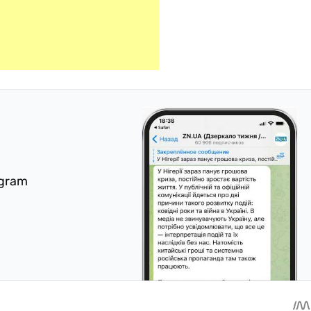
egram