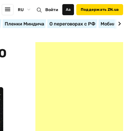
RU
Войти
Аа
Поддержать ZN.ua
Пленки Миндича
О переговорах с РФ
Мобилизация
О