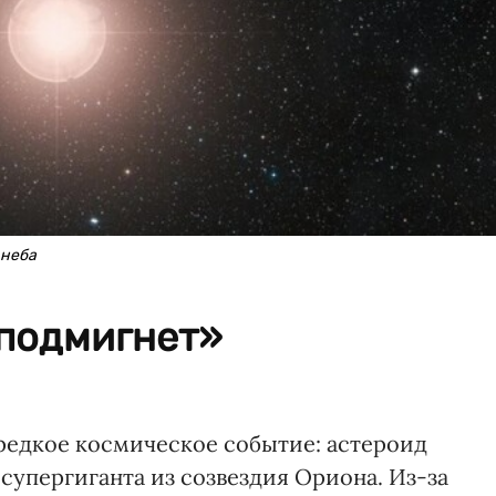
 неба
«подмигнет»
редкое космическое событие: астероид
супергиганта из созвездия Ориона. Из-за