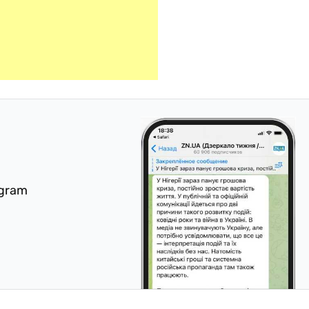
egram