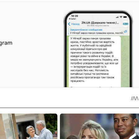
egram