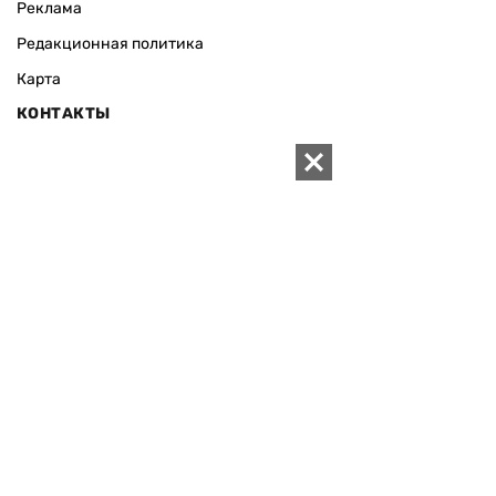
Реклама
Редакционная политика
Карта
КОНТАКТЫ
01010 Киев, ул. Князей Острожских, 19/1
Телефон редакции:
+380 (44) 280-04-85
Электронная почта редакции:
zn94@ukr.net
Электронная почта службы новостей:
editor@zn.ua
СОЦСЕТИ
ПОДДЕРЖАТЬ ZN.UA
Поддержать независимую
журналистику!