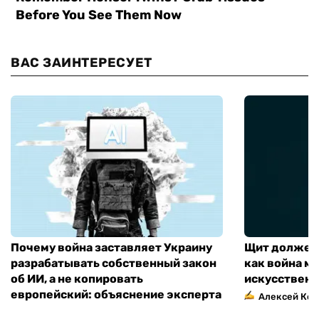
ВАС ЗАИНТЕРЕСУЕТ
Почему война заставляет Украину
Щит должен 
разрабатывать собственный закон
как война м
об ИИ, а не копировать
искусственн
европейский: объяснение эксперта
Алексей Кос