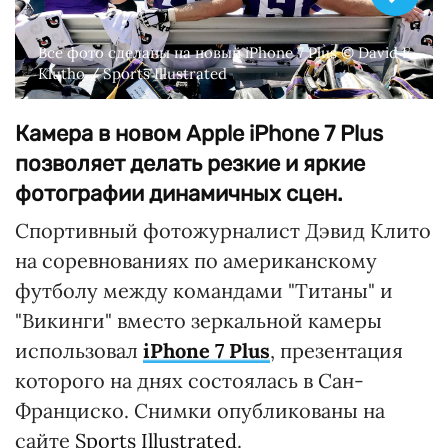
Все фото сделаны на новый iPhone 7 Plus © David E.
Klutho / Sports Illustrated
Камера в новом Apple iPhone 7 Plus
позволяет делать резкие и яркие
фотографии динамичных сцен.
Спортивный фотожурналист Дэвид Клито
на соревнованиях по американскому
футболу между командами "Титаны" и
"Викинги" вместо зеркальной камеры
использовал
iPhone 7 Plus
, презентация
которого на днях состоялась в Сан-
Франциско. Снимки опубликованы на
сайте
Sports Illustrated
.