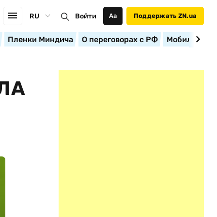
RU
Войти
Аа
Поддержать ZN.ua
Пленки Миндича
О переговорах с РФ
Мобилизация
СЛА