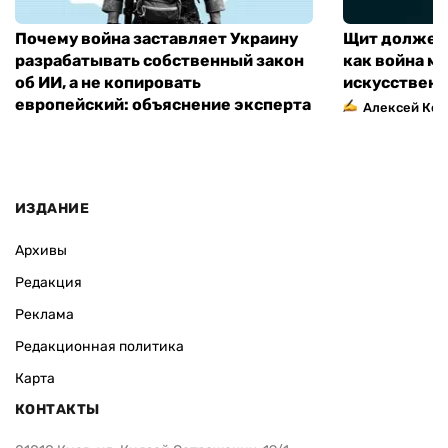
Почему война заставляет Украину
Щит должен 
разрабатывать собственный закон
как война м
об ИИ, а не копировать
искусственн
европейский: объяснение эксперта
Алексей Кос
ИЗДАНИЕ
Архивы
Редакция
Реклама
Редакционная политика
Карта
КОНТАКТЫ