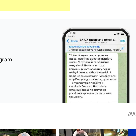
egram