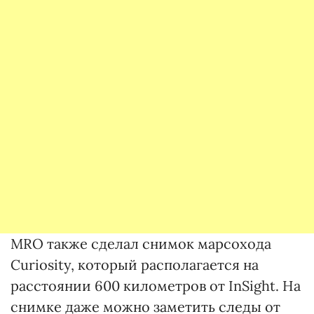
MRO также сделал снимок марсохода
Curiosity, который располагается на
расстоянии 600 километров от InSight. На
снимке даже можно заметить следы от