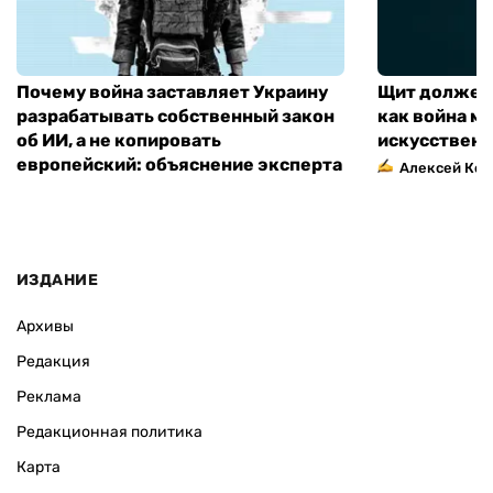
Почему война заставляет Украину
Щит должен 
разрабатывать собственный закон
как война м
об ИИ, а не копировать
искусственн
европейский: объяснение эксперта
Алексей Кос
ИЗДАНИЕ
Архивы
Редакция
Реклама
Редакционная политика
Карта