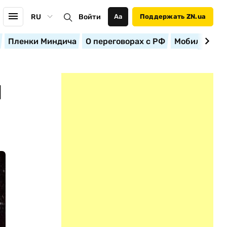
RU
Войти
Аа
Поддержать ZN.ua
Пленки Миндича
О переговорах с РФ
Мобилизация
Й