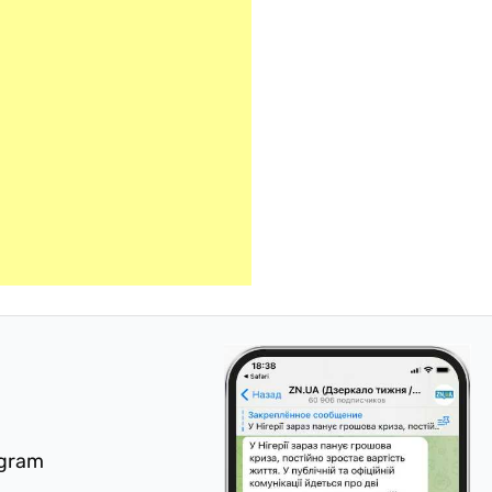
egram