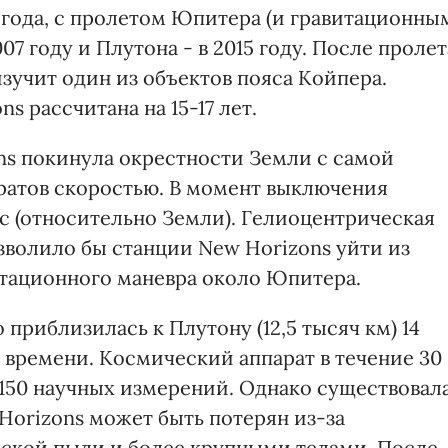
 года, с пролетом Юпитера (и гравитационны
07 году и Плутона - в 2015 году. После пролет
зучит один из объектов пояса Койпера.
 рассчитана на 15-17 лет.
s покинула окрестности Земли с самой
ратов скоростью. В момент выключения
/с (относительно Земли). Гелиоцентрическая
озволило бы станции New Horizons уйти из
тационного маневра около Юпитера.
приблизилась к Плутону (12,5 тысяч км) 14
у времени. Космический аппарат в течение 30
150 научных измерений. Однако существовал
 Horizons может быть потерян из-за
ской пыли и более крупными телами. После