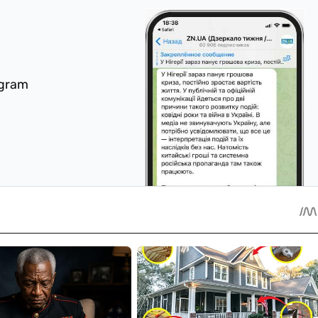
egram