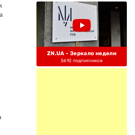
м
а
ZN.UA - Зеркало недели
5610 подписчиков
а