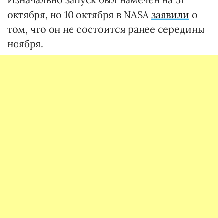
октября, но 10 октября в NASA
заявили
о
том, что он не состоится ранее середины
ноября.