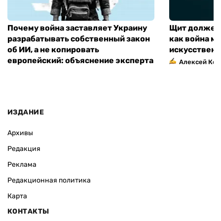
Почему война заставляет Украину
Щит должен 
разрабатывать собственный закон
как война м
об ИИ, а не копировать
искусственн
европейский: объяснение эксперта
Алексей Кос
ИЗДАНИЕ
Архивы
Редакция
Реклама
Редакционная политика
Карта
КОНТАКТЫ