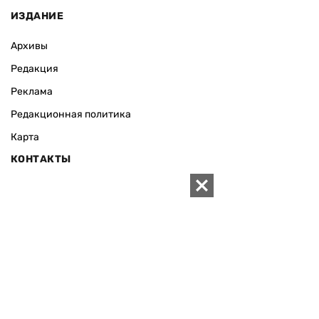
ИЗДАНИЕ
Архивы
Редакция
Реклама
Редакционная политика
Карта
КОНТАКТЫ
01010 Киев, ул. Князей Острожских, 19/1
Телефон редакции:
+380 (44) 280-04-85
Электронная почта редакции:
zn94@ukr.net
Электронная почта службы новостей:
editor@zn.ua
СОЦСЕТИ