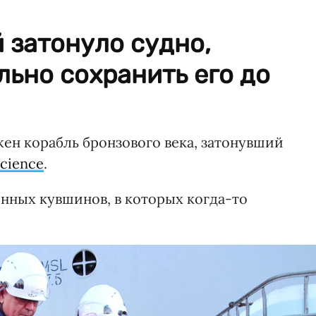
й затонуло судно,
ьно сохранить его до
ен корабль бронзового века, затонувший
Science
.
нных кувшинов, в которых когда-то