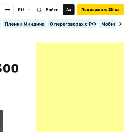
RU
Войти
Аа
Поддержать ZN.ua
Пленки Миндича
О переговорах с РФ
Мобилизация
300