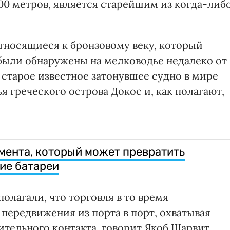
00 метров, является старейшим из когда-либ
относящиеся к бронзовому веку, который
, были обнаружены на мелководье недалеко от
старое известное затонувшее судно в мире
 греческого острова Докос и, как полагают,
мента, который может превратить
кие батареи
олагали, что торговля в то время
передвижения из порта в порт, охватывая
тельного контакта, говорит Якоб Шарвит,