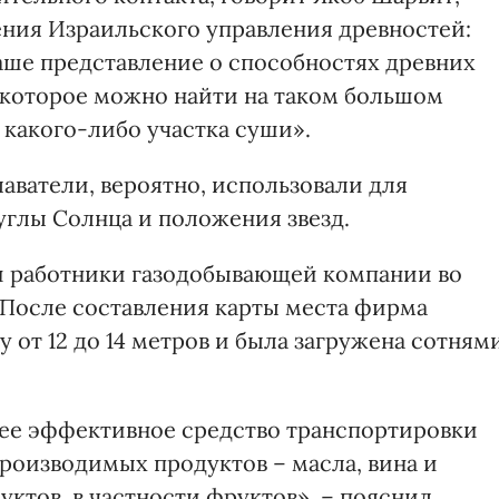
ния Израильского управления древностей:
аше представление о способностях древних
, которое можно найти на таком большом
 какого-либо участка суши».
аватели, вероятно, использовали для
углы Солнца и положения звезд.
и работники газодобывающей компании во
 После составления карты места фирма
 от 12 до 14 метров и была загружена сотням
лее эффективное средство транспортировки
роизводимых продуктов – масла, вина и
ктов, в частности фруктов», – пояснил