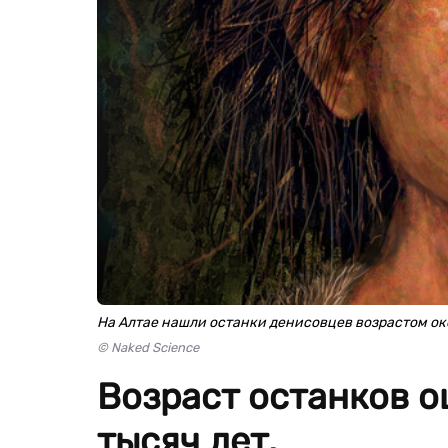
На Алтае нашли останки денисовцев возрастом ок
© Naked Science
Возраст останков о
тысяч лет.