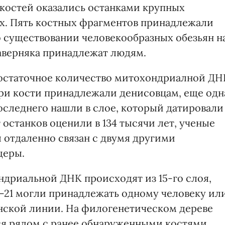
костей оказались останками крупных
х. Пять костных фрагментов принадлежали
о существовании человекообразных обезьян н
наверняка принадлежат людям.
достаточное количество митохондриалной ДН
 три кости принадлежали денисовцам, еще одн
оследнего нашли в слое, который датировали
т останков оценили в 134 тысячи лет, ученые
 отдаленно связан с двумя другими
щеры.
ндриальной ДНК происходят из 15-го слоя,
a—21 могли принадлежать одному человеку ил
нской линии. На филогенетическом дереве
ся рядом с ранее обнаруженными костями