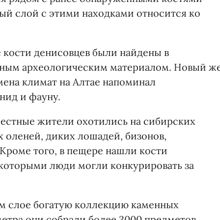
ный слой с этими находками относится ко
 кости денисовцев были найдены в
едным археологическим материалом. Новый ж
мена климат на Алтае напоминал
нид и фауну.
местные жители охотились на сибирских
 оленей, диких лошадей, бизонов,
 Кроме того, в пещере нашли кости
 которыми люди могли конкурировать за
ом слое богатую коллекцию каменных
метра они собрали более 3000 предметов,