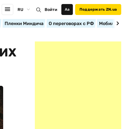
RU
Войти
Аа
Поддержать ZN.ua
Пленки Миндича
О переговорах с РФ
Мобилизация
ШИХ