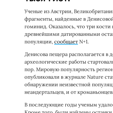
Ученые из Австрии, Великобритани
фрагменты, найденные в Денисовой
гоминид. Оказалось, что три кост
древнейшими датированными оста
популяции,
сообщает
N+1.
Денисова пещера располагается в д
археологические работы стартовали
пор. Мировую популярность регион 
опубликовали в журнале Nature ста
обнаружении неизвестной популяци
неандертальцев, и от кроманьонцев
В последующие годы ученым удалос
Кроме того, были найдены останки 