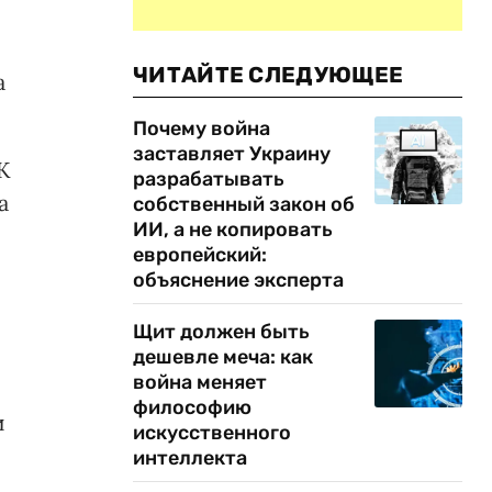
ЧИТАЙТЕ СЛЕДУЮЩЕЕ
а
Почему война
заставляет Украину
К
разрабатывать
а
собственный закон об
ИИ, а не копировать
европейский:
объяснение эксперта
Щит должен быть
дешевле меча: как
война меняет
философию
и
искусственного
интеллекта