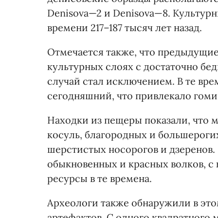
Denisova—2 и Denisova—8. Культур
времени 217–187 тысяч лет назад.
Отмечается также, что предыдущие
культурных слоях с достаточно б
случай стал исключением. В те вре
сегодняшний, что привлекало гоми
Находки из пещеры показали, что 
косуль, благородных и большерогих
шерстистых носорогов и дзеренов.
обыкновенных и красных волков, с
ресурсы в те времена.
Археологи также обнаружили в эт
артефактов. С одного квадратного 