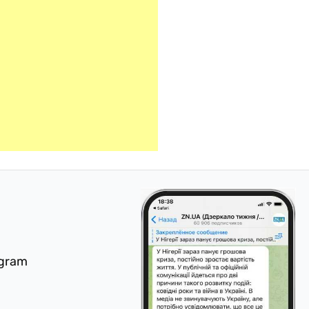
egram