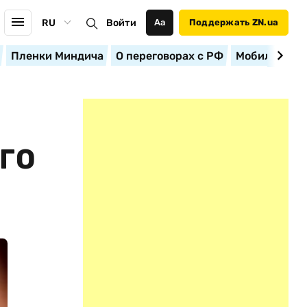
RU
Войти
Аа
Поддержать ZN.ua
Пленки Миндича
О переговорах с РФ
Мобилизация
ГО