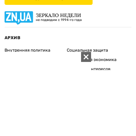
ЗЕРКАЛО НЕДЕЛИ
не подводим с 1994-го года
АРХИВ
Внутренняя политика
Социальная защита
Международная политика
Зарубежная экономика
Макроуровень
Конфликт интересов
Энергорынок
Экономическая
безопасность
Приватизация
Персоналии
Экономика регионов
Социум
Наука
История
Технологии
Круг семьи
Среда обитания
Туризм
Церковь
Собственность