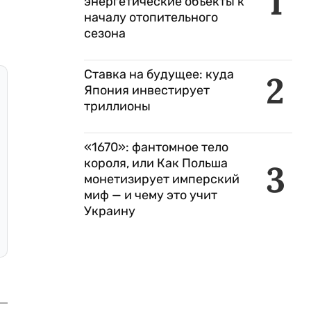
1
энергетические объекты к
началу отопительного
сезона
Ставка на будущее: куда
2
Япония инвестирует
триллионы
«1670»: фантомное тело
короля, или Как Польша
3
монетизирует имперский
миф — и чему это учит
Украину