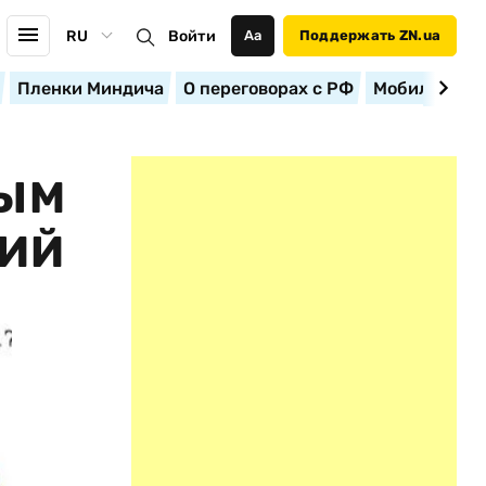
RU
Войти
Аа
Поддержать ZN.ua
Пленки Миндича
О переговорах с РФ
Мобилизация
МЫМ
НИЙ