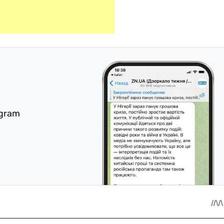
egram