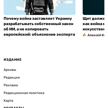
Почему война заставляет Украину
Щит должен 
разрабатывать собственный закон
как война м
об ИИ, а не копировать
искусственн
европейский: объяснение эксперта
Алексей Кос
ИЗДАНИЕ
Архивы
Редакция
Реклама
Редакционная политика
Карта