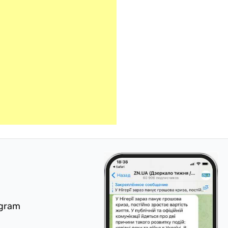
egram