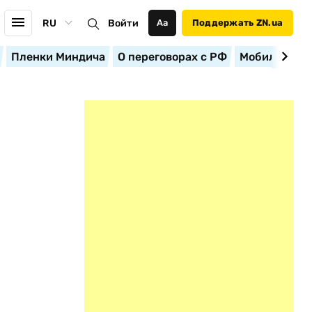
RU
Войти
Аа
Поддержать ZN.ua
Пленки Миндича
О переговорах с РФ
Мобилизация