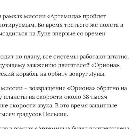
 в рамках миссии «Артемида» пройдет
отируемым. Во время третьего же полета в
ысадиться на Луне впервые со времен
одит по плану, все системы работают штатно.
едующему зажжению двигателей «Ориона»,
ский корабль на орбиту вокруг Луны.
 миссии – возвращение «Ориона» обратно на
 планеты на скорости около 38 тысяч
льше скорости звука. В это время защитные
тысяч градусов Цельсия.
сков в рамках «Артемиды» будет подтверждена