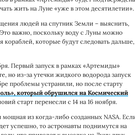
чать жить на Луне «уже в этом десятилетии».
ащения людей на спутник Земли – выяснить,
 Это важно, поскольку воду с Луны можно
я кораблей, которые будут следовать дальше,
бря. Первый запуск в рамках «Артемиды»
те, но из-за утечки жидкого водорода запуск
бре проблемы устранили, но после старту
оль», который обрушился на Космический
овий старт перенесли с 14 на 16 ноября.
я мощная из когда-либо созданных NASA. Есл
ет успешно, то астронавты поднимутся на
году, что приведет к высадке на Луну двух