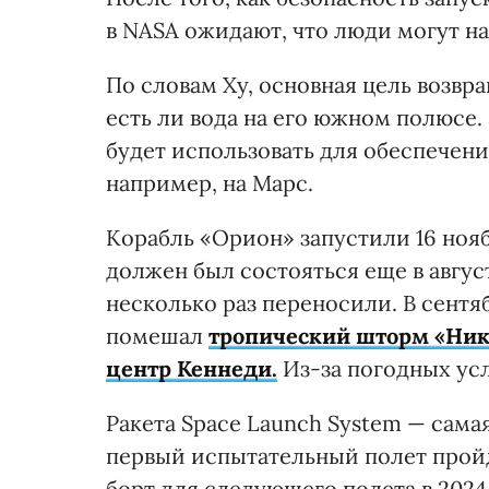
в NASA ожидают, что люди могут на
По словам Ху, основная цель возвр
есть ли вода на его южном полюсе.
будет использовать для обеспечени
например, на Марс.
Корабль «Орион» запустили 16 ноя
должен был состояться еще в авгус
несколько раз переносили. В сентя
помешал
тропический шторм «Ник
центр Кеннеди.
Из-за погодных усл
Ракета Space Launch System — сама
первый испытательный полет пройд
борт для следующего полета в 2024 