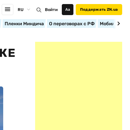
RU
Войти
Аа
Поддержать ZN.ua
Пленки Миндича
О переговорах с РФ
Мобилизация
ЖЕ