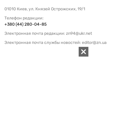
01010 Киев, ул. Князей Острожских, 19/1
Телефон редакции:
+380 (44) 280-04-85
Электронная почта редакции:
zn94@ukr.net
Электронная почта службы новостей:
editor@zn.ua
СОЦСЕТИ
ПОДДЕРЖАТЬ ZN.UA
Поддержать независимую
журналистику!
ЗЕРКАЛО НЕДЕЛИ
не подводим с 1994-го года