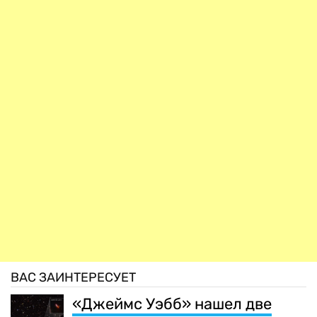
ВАС ЗАИНТЕРЕСУЕТ
«Джеймс Уэбб» нашел две