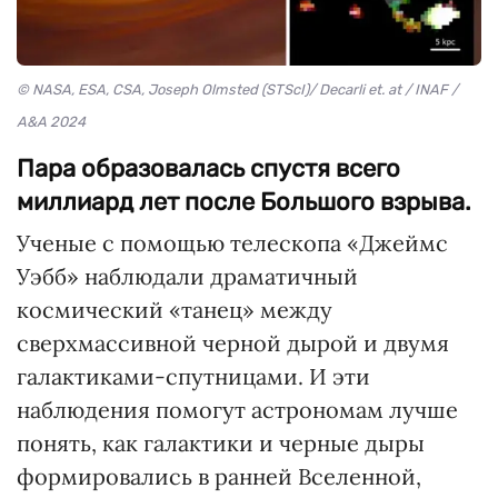
© NASA, ESA, CSA, Joseph Olmsted (STScI)/ Decarli et. at / INAF /
A&A 2024
Пара образовалась спустя всего
миллиард лет после Большого взрыва.
Ученые с помощью телескопа «Джеймс
Уэбб» наблюдали драматичный
космический «танец» между
сверхмассивной черной дырой и двумя
галактиками-спутницами. И эти
наблюдения помогут астрономам лучше
понять, как галактики и черные дыры
формировались в ранней Вселенной,