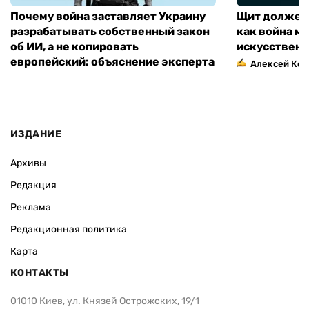
Почему война заставляет Украину
Щит должен 
разрабатывать собственный закон
как война м
об ИИ, а не копировать
искусственн
европейский: объяснение эксперта
Алексей Кос
ИЗДАНИЕ
Архивы
Редакция
Реклама
Редакционная политика
Карта
КОНТАКТЫ
01010 Киев, ул. Князей Острожских, 19/1