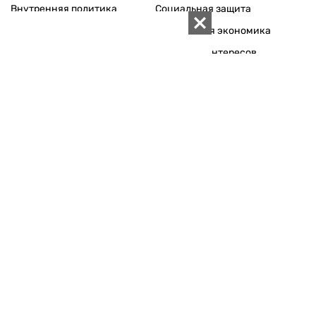
Внутренняя политика
Социальная защита
Международная политика
Зарубежная экономика
Макроуровень
Конфликт интересов
Энергорынок
Экономическая
безопасность
Приватизация
Персоналии
Экономика регионов
Социум
Наука
История
Технологии
Круг семьи
Среда обитания
Туризм
Церковь
Собственность
Культура
Использование материалов «ZN.UA» разрешается при
условии ссылки на «ZN.UA».
Для интернет-изданий обязательна прямая, открытая для