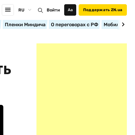
RU
Войти
Аа
Поддержать ZN.ua
Пленки Миндича
О переговорах с РФ
Мобилизация
ТЬ