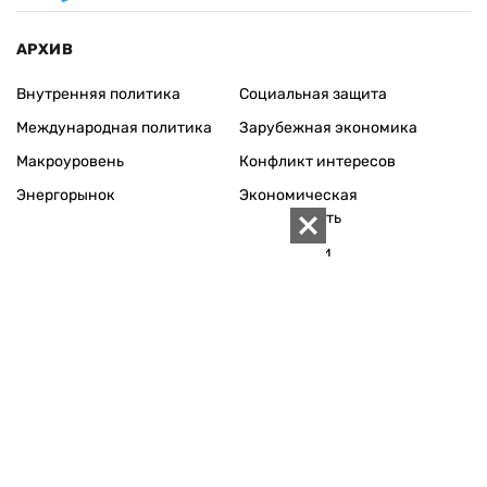
АРХИВ
Внутренняя политика
Социальная защита
Международная политика
Зарубежная экономика
Макроуровень
Конфликт интересов
Энергорынок
Экономическая
безопасность
Приватизация
Персоналии
Экономика регионов
Социум
Наука
История
Технологии
Круг семьи
Среда обитания
Туризм
Церковь
Собственность
Культура