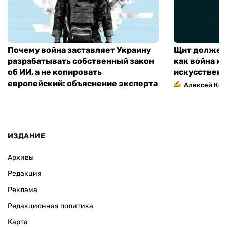
Почему война заставляет Украину
Щит должен 
разрабатывать собственный закон
как война м
об ИИ, а не копировать
искусственн
европейский: объяснение эксперта
Алексей Кос
ИЗДАНИЕ
Архивы
Редакция
Реклама
Редакционная политика
Карта