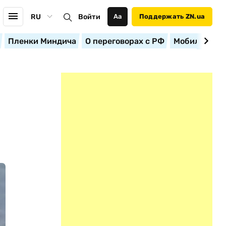
RU
Войти
Аа
Поддержать ZN.ua
Пленки Миндича
О переговорах с РФ
Мобилизация