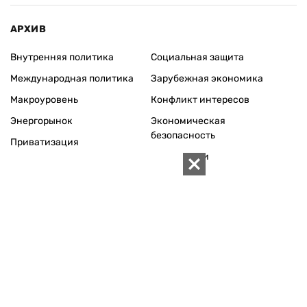
АРХИВ
Внутренняя политика
Социальная защита
Международная политика
Зарубежная экономика
Макроуровень
Конфликт интересов
Энергорынок
Экономическая
безопасность
Приватизация
Персоналии
Экономика регионов
Социум
Наука
История
Технологии
Круг семьи
Среда обитания
Туризм
Церковь
Собственность
Культура