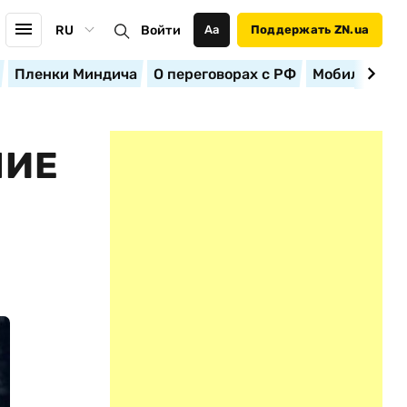
RU
Войти
Аа
Поддержать ZN.ua
Пленки Миндича
О переговорах с РФ
Мобилизация
НИЕ