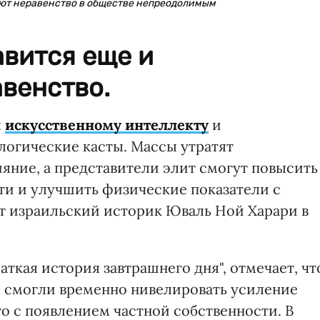
ют неравенство в обществе непреодолимым
авится еще и
венство.
я
искусственному интеллекту
и
логические касты. Массы утратят
яние, а представители элит смогут повысить
и и улучшить физические показатели с
т израильский историк Юваль Ной Харари в
аткая история завтрашнего дня", отмечает, чт
м смогли временно нивелировать усиление
о с появлением частной собственности. В