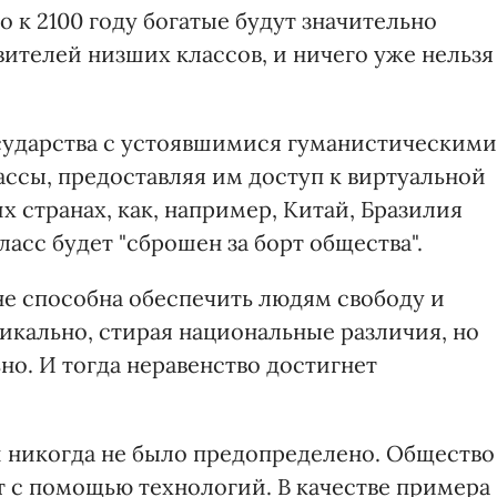
о к 2100 году богатые будут значительно
вителей низших классов, и ничего уже нельзя
осударства с устоявшимися гуманистическими
ссы, предоставляя им доступ к виртуальной
х странах, как, например, Китай, Бразилия
сс будет "сброшен за борт общества".
не способна обеспечить людям свободу и
икально, стирая национальные различия, но
но. И тогда неравенство достигнет
й никогда не было предопределено. Общество
т с помощью технологий. В качестве примера