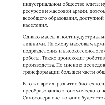
индустриальном обществе элиты н
ресурсов и массовой армии, поэтом
всеобщего образования, доступно
населения.
Однако массы в постинудустриальн
лишними. На смену массовым арм
подразделения и высокотехнологи
роботы. Также происходит роботи
производства. По мнению исследов
трансформации большей части обще
В то же время, развитие биотехно
преобразованию экономического не
Самосовершенствование будет стои