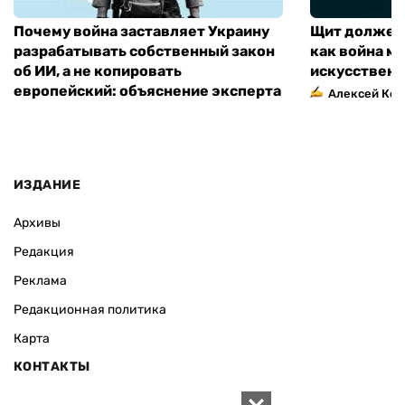
Почему война заставляет Украину
Щит должен 
разрабатывать собственный закон
как война м
об ИИ, а не копировать
искусственн
европейский: объяснение эксперта
Алексей Кос
ИЗДАНИЕ
Архивы
Редакция
Реклама
Редакционная политика
Карта
КОНТАКТЫ
01010 Киев, ул. Князей Острожских, 19/1