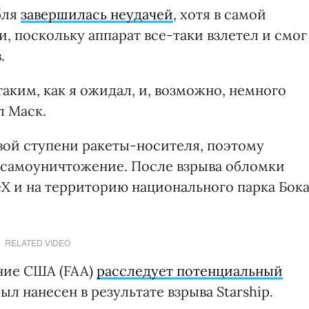
бля
завершилась неудачей
, хотя в самой
, поскольку аппарат все-таки взлетел и смог
.
таким, как я ожидал, и, возможно, немного
л Маск.
рвой ступени ракеты-носителя, поэтому
 самоуничтожение. После взрыва обломки
eX и на территорию национального парка Бок
RELATED VIDEO
ние США (FAA)
расследует потенциальный
л нанесен в результате взрыва Starship.