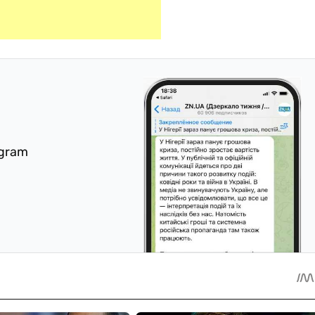
egram