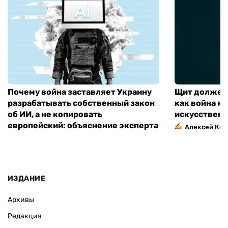
Почему война заставляет Украину
Щит должен 
разрабатывать собственный закон
как война м
об ИИ, а не копировать
искусственн
европейский: объяснение эксперта
Алексей Кос
ИЗДАНИЕ
Архивы
Редакция