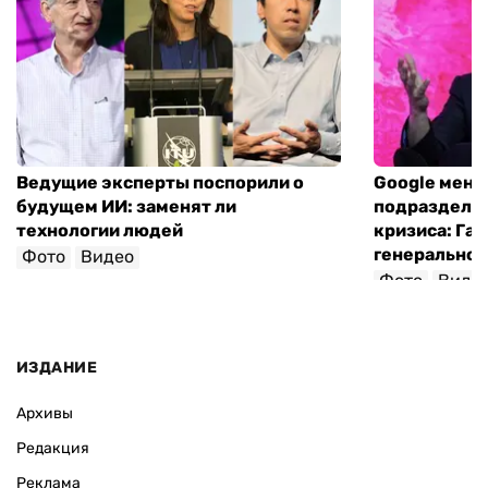
Ведущие эксперты поспорили о
Google меня
будущем ИИ: заменят ли
подразделен
технологии людей
кризиса: Гас
генеральног
Фото
Видео
Фото
Виде
ИЗДАНИЕ
Архивы
Редакция
Реклама