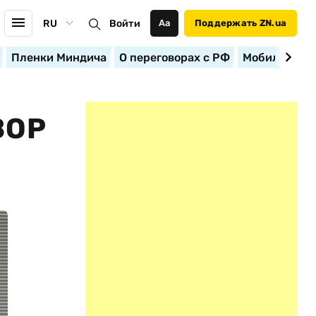
RU
Войти
Аа
Поддержать ZN.ua
Пленки Миндича
О переговорах с РФ
Мобилизация
ВОР