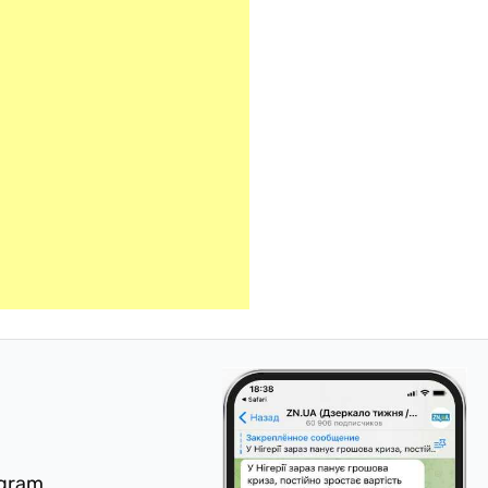
egram