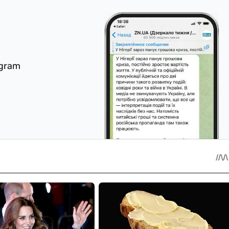
egram