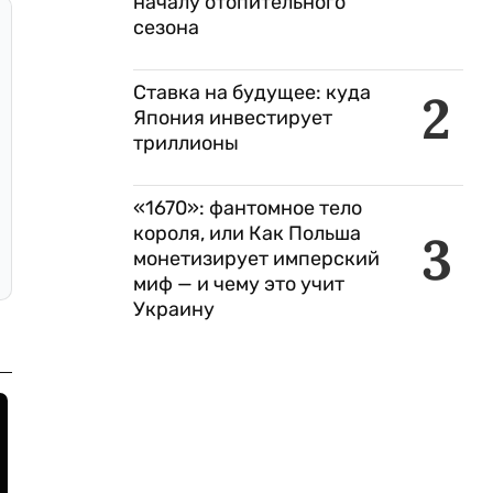
началу отопительного
сезона
Ставка на будущее: куда
2
Япония инвестирует
триллионы
«1670»: фантомное тело
короля, или Как Польша
3
монетизирует имперский
миф — и чему это учит
Украину