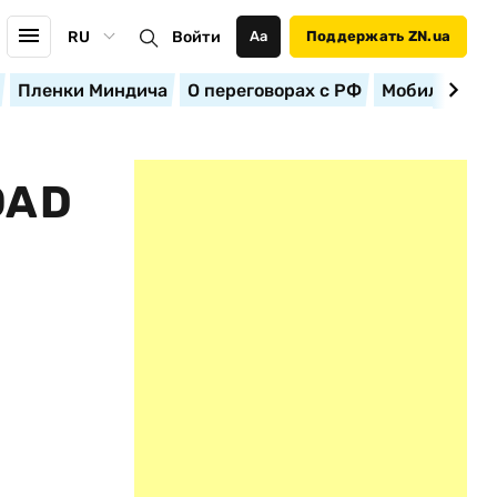
RU
Войти
Аа
Поддержать ZN.ua
Пленки Миндича
О переговорах с РФ
Мобилизация
OAD