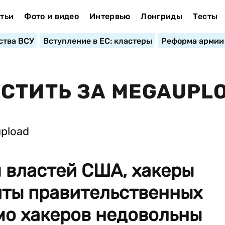
тьи
Фото и видео
Интервью
Лонгриды
Тесты
ства ВСУ
Вступление в ЕС: кластеры
Реформа армии
СТИТЬ ЗА MEGAUPL
я властей США, хакеры
йты правительственных
мо хакеров недовольны