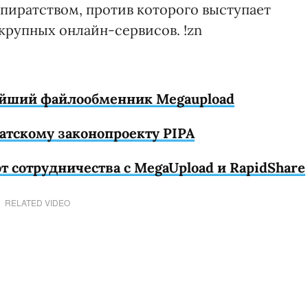
-пиратством, против которого выступает
крупных онлайн-сервисов. !zn
ейший файлообменник Megaupload
атскому законопроекту PIPA
от сотрудничества с MegaUpload и RapidShare
RELATED VIDEO