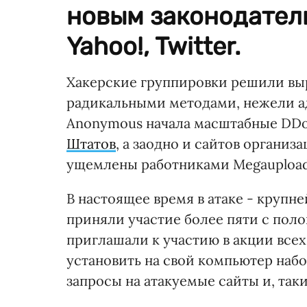
новым законодатель
Yahoo!, Twitter.
Хакерские группировки решили вы
радикальными методами, нежели а
Anonymous начала масштабные DD
Штатов
, а заодно и сайтов организ
ущемлены работниками Megauploa
В настоящее время в атаке - круп
приняли участие более пяти с поло
приглашали к участию в акции всех
установить на свой компьютер наб
запросы на атакуемые сайты и, так