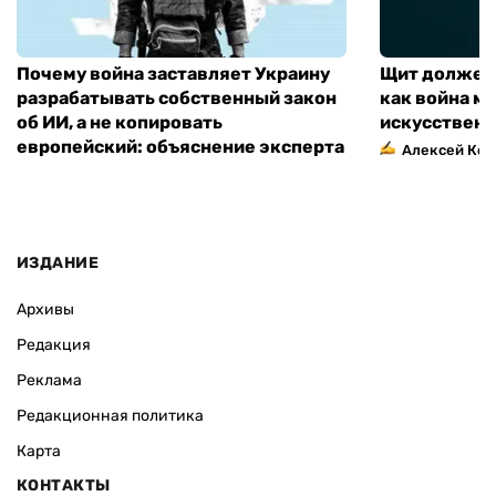
Почему война заставляет Украину
Щит должен 
разрабатывать собственный закон
как война м
об ИИ, а не копировать
искусственн
европейский: объяснение эксперта
Алексей Кос
ИЗДАНИЕ
Архивы
Редакция
Реклама
Редакционная политика
Карта
КОНТАКТЫ