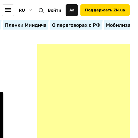
RU
Войти
Аа
Поддержать ZN.ua
Пленки Миндича
О переговорах с РФ
Мобилизация