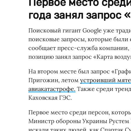
Первое место сред
года занял запрос 
Поисковый гигант Google уже трад
поисковые запросы, которые были
сообщает пресс-служба компании,
позицию занял запрос «Карта возду
На втором месте был запрос «Графи
Пригожин, летом
устроивший мят
авиакатастрофе.
Также среди трендо
Каховская ГЭС.
Первое место среди персон, которы
Министр обороны Украины Рустем 
искали таких людей, как Спартак С