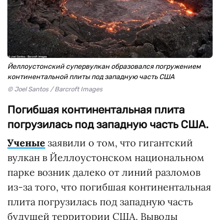
Йеллоустонский супервулкан образовался погружением
континентальной плиты под западную часть США
© Joel Santos / Barcroft Images
Погибшая континентальная плита
погрузилась под западную часть США.
Ученые
заявили о том, что гигантский
вулкан в Йеллоустонском национальном
парке возник далеко от линий разломов
из-за того, что погибшая континентальная
плита погрузилась под западную часть
будущей территории США. Выводы