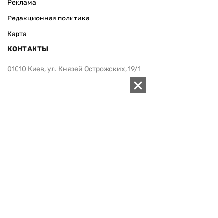
Реклама
Редакционная политика
Карта
КОНТАКТЫ
01010 Киев, ул. Князей Острожских, 19/1
Телефон редакции:
+380 (44) 280-04-85
Электронная почта редакции:
zn94@ukr.net
Электронная почта службы новостей:
editor@zn.ua
СОЦСЕТИ
ПОДДЕРЖАТЬ ZN.UA
Поддержать независимую
журналистику!