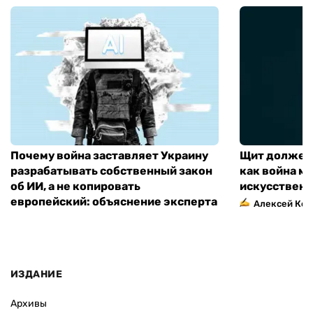
Почему война заставляет Украину
Щит должен 
разрабатывать собственный закон
как война м
об ИИ, а не копировать
искусственн
европейский: объяснение эксперта
Алексей Кос
ИЗДАНИЕ
Архивы