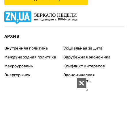
ЗЕРКАЛО НЕДЕЛИ
не подводим с 1994-го года
АРХИВ
Внутренняя политика
Социальная защита
Международная политика
Зарубежная экономика
Макроуровень
Конфликт интересов
Энергорынок
Экономическая
безопасность
Приватизация
Персоналии
Экономика регионов
Социум
Наука
История
Технологии
Круг семьи
Среда обитания
Туризм
Церковь
Собственность