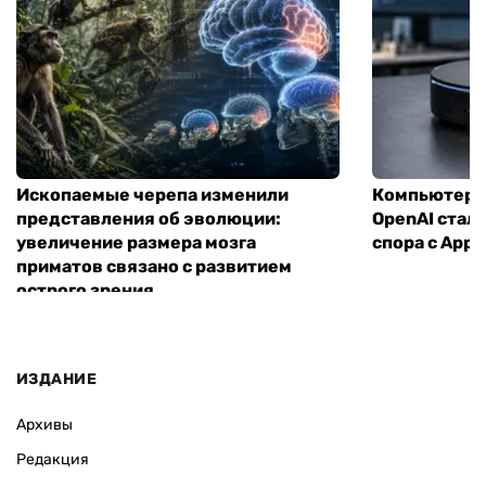
Ископаемые черепа изменили
Компьютер н
представления об эволюции:
OpenAI стал
увеличение размера мозга
спора с Appl
приматов связано с развитием
острого зрения
ИЗДАНИЕ
Архивы
Редакция