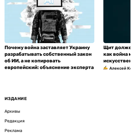
Почему война заставляет Украину
Щит должен 
разрабатывать собственный закон
как война м
об ИИ, а не копировать
искусственн
европейский: объяснение эксперта
Алексей Кос
ИЗДАНИЕ
Архивы
Редакция
Реклама