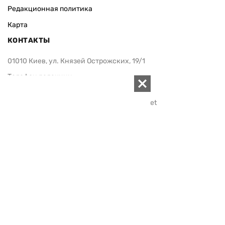
Редакционная политика
Карта
КОНТАКТЫ
01010 Киев, ул. Князей Острожских, 19/1
Телефон редакции:
+380 (44) 280-04-85
Электронная почта редакции:
zn94@ukr.net
Электронная почта службы новостей:
editor@zn.ua
СОЦСЕТИ
ПОДДЕРЖАТЬ ZN.UA
Поддержать независимую
журналистику!