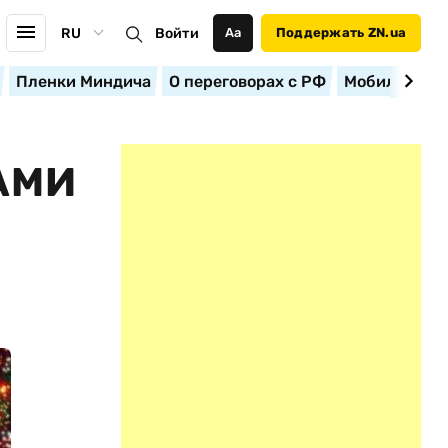
RU
Войти
Аа
Поддержать ZN.ua
Пленки Миндича
О переговорах с РФ
Мобилизация
АМИ