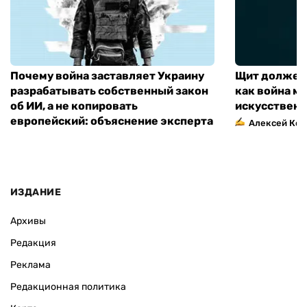
Почему война заставляет Украину
Щит должен 
разрабатывать собственный закон
как война м
об ИИ, а не копировать
искусственн
европейский: объяснение эксперта
Алексей Кос
ИЗДАНИЕ
Архивы
Редакция
Реклама
Редакционная политика