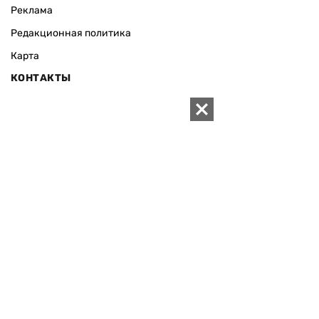
Реклама
Редакционная политика
Карта
КОНТАКТЫ
01010 Киев, ул. Князей Острожских, 19/1
Телефон редакции:
+380 (44) 280-04-85
Электронная почта редакции:
zn94@ukr.net
Электронная почта службы новостей:
editor@zn.ua
СОЦСЕТИ
ПОДДЕРЖАТЬ ZN.UA
Поддержать независимую