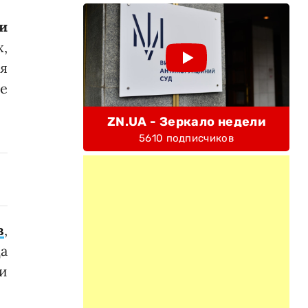
и
,
ся
е
ZN.UA - Зеркало недели
5610 подписчиков
в
,
а
ки