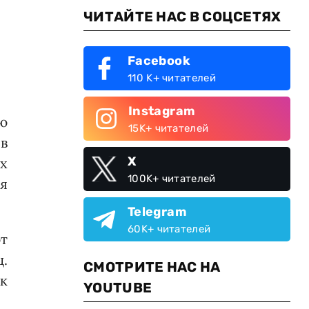
ЧИТАЙТЕ НАС В СОЦСЕТЯХ
Facebook
110 K+ читателей
Instagram
ю
15K+ читателей
ов
X
х
100K+ читателей
я
Telegram
60K+ читателей
т
ц.
СМОТРИТЕ НАС НА
 к
YOUTUBE