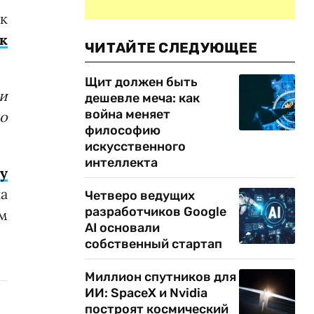
к
к
ЧИТАЙТЕ СЛЕДУЮЩЕЕ
Щит должен быть
и
дешевле меча: как
война меняет
ло
философию
искусственного
интеллекта
у
а
Четверо ведущих
разработчиков Google
м
AI основали
собственный стартап
Миллион спутников для
ИИ: SpaceX и Nvidia
построят космический