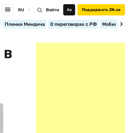
RU
Войти
Аа
Поддержать ZN.ua
Пленки Миндича
О переговорах с РФ
Мобилизация
 В