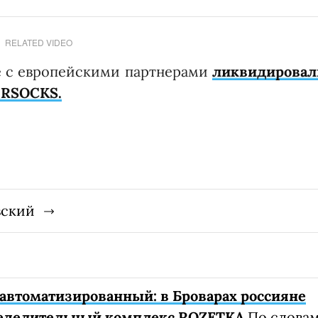
RELATED VIDEO
е с европейскими партнерами
ликвидировал
 RSOCKS.
вский
автоматизированный: в Броварах россияне
еделительный комплекс ROZETKA
По слова