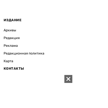
ИЗДАНИЕ
Архивы
Редакция
Реклама
Редакционная политика
Карта
КОНТАКТЫ
01010 Киев, ул. Князей Острожских, 19/1
Телефон редакции:
+380 (44) 280-04-85
Электронная почта редакции:
zn94@ukr.net
Электронная почта службы новостей:
editor@zn.ua