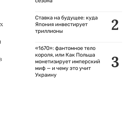
сезона
Ставка на будущее: куда
2
х
Япония инвестирует
триллионы
ы
«1670»: фантомное тело
короля, или Как Польша
3
з
монетизирует имперский
миф — и чему это учит
Украину