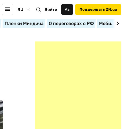
RU
Войти
Аа
Поддержать ZN.ua
Пленки Миндича
О переговорах с РФ
Мобилизация