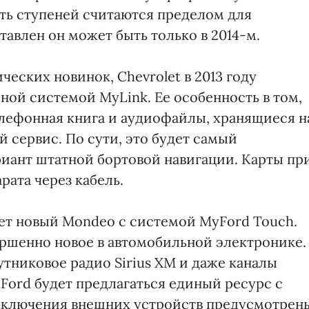
ять ступеней считаются пределом для
тавлен он может быть только в 2014-м.
ческих новинок, Chevrolet в 2013 году
ой системой MyLink. Ее особенность в том,
елефонная книга и аудиофайлы, хранящиеся н
й сервис. По сути, это будет самый
иант штатной бортовой навигации. Карты пр
рата через кабель.
дет новый Mondeo с системой MyFord Touch.
ершенно новое в автомобильной электронике.
утниковое радио Sirius XM и даже каналы
Ford будет предлагаться единый ресурс с
дключения внешних устройств предусмотрен